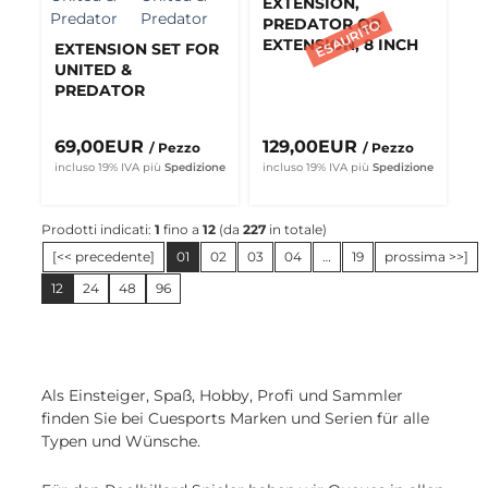
EXTENSION,
PREDATOR QR
EXTENSION, 8 INCH
EXTENSION SET FOR
UNITED &
PREDATOR
69,00EUR
129,00EUR
/ Pezzo
/ Pezzo
incluso 19% IVA
più
Spedizione
incluso 19% IVA
più
Spedizione
Prodotti indicati:
1
fino a
12
(da
227
in totale)
pagina precedente
prossima pagin
[<< precedente]
01
02
03
04
…
19
prossima >>]
12
24
48
96
Als Einsteiger, Spaß, Hobby, Profi und Sammler
finden Sie bei Cuesports Marken und Serien für alle
Typen und Wünsche.