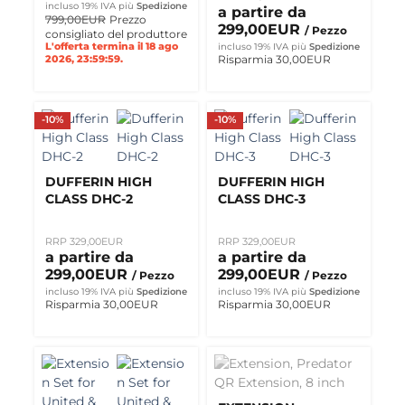
incluso 19% IVA
più
Spedizione
a partire da
799,00EUR
Prezzo
299,00EUR
/ Pezzo
consigliato del produttore
L'offerta termina il 18 ago
incluso 19% IVA
più
Spedizione
Risparmia 30,00EUR
2026, 23:59:59.
-10%
-10%
DUFFERIN HIGH
DUFFERIN HIGH
CLASS DHC-2
CLASS DHC-3
RRP 329,00EUR
RRP 329,00EUR
a partire da
a partire da
299,00EUR
299,00EUR
/ Pezzo
/ Pezzo
incluso 19% IVA
più
Spedizione
incluso 19% IVA
più
Spedizione
Risparmia 30,00EUR
Risparmia 30,00EUR