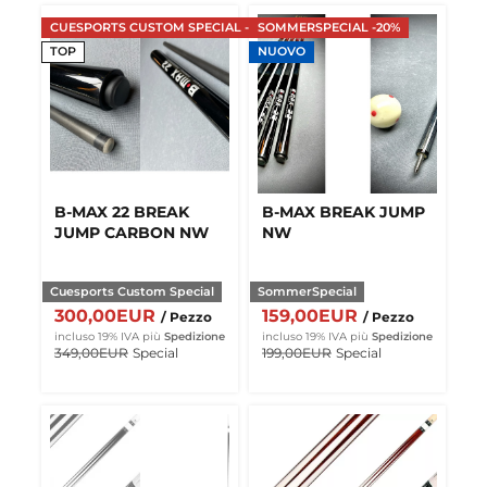
CUESPORTS CUSTOM SPECIAL -14%
SOMMERSPECIAL -20%
TOP
NUOVO
B-MAX 22 BREAK
B-MAX BREAK JUMP
JUMP CARBON NW
NW
Cuesports Custom Special
SommerSpecial
300,00EUR
159,00EUR
/ Pezzo
/ Pezzo
incluso 19% IVA
più
Spedizione
incluso 19% IVA
più
Spedizione
349,00EUR
Special
199,00EUR
Special