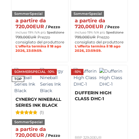
SommerSpecial
SommerSpecial
a partire da
a partire da
720,00EUR
720,00EUR
/ Pezzo
/ Pezzo
incluso 19% IVA
più
Spedizione
incluso 19% IVA
più
Spedizione
799,00EUR
Prezzo
799,00EUR
Prezzo
consigliato del produttore
consigliato del produttore
L'offerta termina il 18 ago
L'offerta termina il 18 ago
2026, 23:59:59.
2026, 23:59:59.
SOMMERSPECIAL -10%
-10%
TOP
DUFFERIN HIGH
CLASS DHC-1
CYNERGY NINEBALL
SERIES INK BLACK
(1)
SommerSpecial
a partire da
720,00EUR
/ Pezzo
RRP 329,00EUR