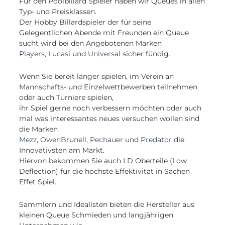
Für den Poolbillard Spieler haben wir Queues in allen
Typ- und Preisklassen.
Der Hobby Billardspieler der für seine
Gelegentlichen Abende mit Freunden ein Queue
sucht wird bei den Angebotenen Marken
Players
,
Lucasi
und
Universal
sicher fündig.
Wenn Sie bereit länger spielen, im Verein an
Mannschafts- und Einzelwettbewerben teilnehmen
oder auch Turniere spielen,
ihr Spiel gerne noch verbessern möchten oder auch
mal was interessantes neues versuchen wollen sind
die Marken
Mezz
,
OwenBrunell
,
Pechauer
und
Predator
die
Innovativsten am Markt.
Hiervon bekommen Sie auch LD Oberteile (Low
Deflection) für die höchste Effektivität in Sachen
Effet Spiel.
Sammlern und Idealisten bieten die Hersteller aus
kleinen Queue Schmieden und langjährigen