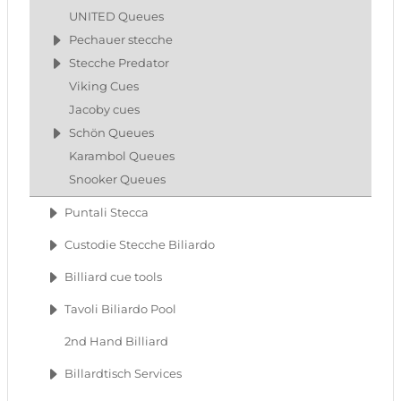
UNITED Queues
Pechauer stecche
Stecche Predator
Viking Cues
Jacoby cues
Schön Queues
Karambol Queues
Snooker Queues
Puntali Stecca
Custodie Stecche Biliardo
Billiard cue tools
Tavoli Biliardo Pool
2nd Hand Billiard
Billardtisch Services