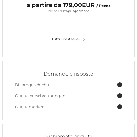
a partire da 179,00EUR
/ Pezzo
incluso 19% IVA
più
Spedizione
Tutti i bestseller
Domande e risposte
Billardgeschichte
1
Queue Verschraubungen
1
Queuemarken
1
Richiamata gratuita