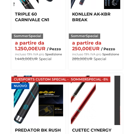
TRIPLE 60
KONLLEN AK-KBR
CARNIVALE CN1
BREAK
SommerSpecial
SommerSpecial
a partire da
a partire da
1.250,00EUR
250,00EUR
/ Pezzo
/ Pezzo
incluso 19% IVA
più
Spedizione
incluso 19% IVA
più
Spedizione
1.449,00EUR
Special
289,00EUR
Special
CUESPORTS CUSTOM SPECIAL -16%
SOMMERSPECIAL -5%
NUOVO
PREDATOR BK RUSH
CUETEC CYNERGY