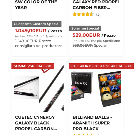
SW COLOR OF THE
GALAXY RED PROPEL
YEAR
CARBON FIBER
JUMP CUE
(3)
Cuesports Custom Special
SommerSpecial
1.049,00EUR
/ Pezzo
529,00EUR
/ Pezzo
incluso 19% IVA
più
Spedizione
1.249,00EUR
Prezzo
incluso 19% IVA
più
Spedizione
559,00EUR
Special
consigliato del produttore
SOMMERSPECIAL -5%
CUESPORTS CUSTOM SPECIAL -8%
CUETEC CYNERGY
BILLIARD BALLS -
GALAXY BLACK
ARAMITH SUPER
PROPEL CARBON
PRO BLACK
FIBER JUMP CUE