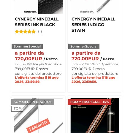
CYNERGY NINEBALL
CYNERGY NINEBALL
SERIES INK BLACK
SERIES INDIGO
STAIN
(1)
SommerSpecial
SommerSpecial
a partire da
a partire da
720,00EUR
720,00EUR
/ Pezzo
/ Pezzo
incluso 19% IVA
più
Spedizione
incluso 19% IVA
più
Spedizione
799,00EUR
Prezzo
799,00EUR
Prezzo
consigliato del produttore
consigliato del produttore
L'offerta termina il 18 ago
L'offerta termina il 18 ago
2026, 23:59:59.
2026, 23:59:59.
SOMMERSPECIAL -10%
SOMMERSPECIAL -14%
TOP