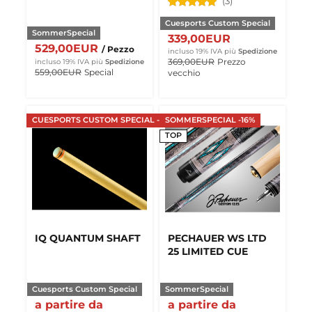
(3)
Cuesports Custom Special
SommerSpecial
339,00EUR
529,00EUR
/ Pezzo
incluso 19% IVA
più
Spedizione
369,00EUR
Prezzo
incluso 19% IVA
più
Spedizione
559,00EUR
Special
vecchio
CUESPORTS CUSTOM SPECIAL -9%
SOMMERSPECIAL -16%
TOP
IQ QUANTUM SHAFT
PECHAUER WS LTD
25 LIMITED CUE
Cuesports Custom Special
SommerSpecial
a partire da
a partire da