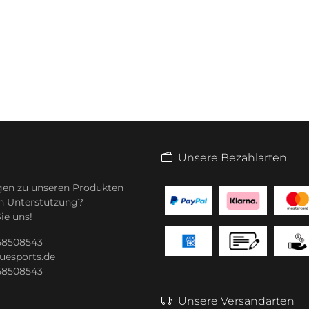
Unsere Bezahlarten
gen zu unseren Produkten
n Unterstützung?
ie uns!
 58508543
uesports.de
 58508543
Unsere Versandarten