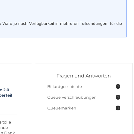
ie Ware je nach Verfügbarkeit in mehreren Teilsendungen, für die
Fragen und Antworten
Billardgeschichte
1
e 2.0
erteil
Queue Verschraubungen
1
Queuemarken
1
e tolle
ende
len Dank