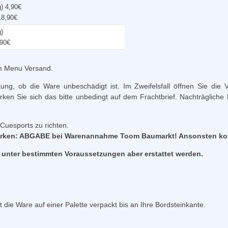
) 4,90€
 18,90€
)
,90€
 im Menu Versand.
ng, ob die Ware unbeschädigt ist. Im Zweifelsfall öffnen Sie die
en Sie sich das bitte unbedingt auf dem Frachtbrief. Nachträglich
 Cuesports zu richten.
vermerken: ABGABE bei Warenannahme Toom Baumarkt! Ansonsten k
 unter bestimmten Voraussetzungen aber erstattet werden.
rt die Ware auf einer Palette verpackt bis an Ihre Bordsteinkante.