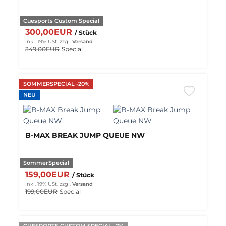
Cuesports Custom Special
300,00EUR
/ Stück
inkl. 19% USt.
zzgl.
Versand
349,00EUR
Special
SOMMERSPECIAL -20%
NEU
B-MAX BREAK JUMP QUEUE NW
SommerSpecial
159,00EUR
/ Stück
inkl. 19% USt.
zzgl.
Versand
199,00EUR
Special