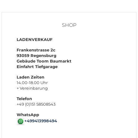
UNITED Kreidehalter aus Metall in
verschiedenen Ausführungen und Farben
Lesen Sie mehr
SHOP
LADENVERKAUF
Frankenstrasse 2c
93059 Regensburg
Gebäude Toom Baumarkt
Einfahrt Tiefgarage
Laden Zeiten
14.00-18.00 Uhr
+ Vereinbarung
Telefon
+49 (0)151 58508543
WhatsApp
+499413998494