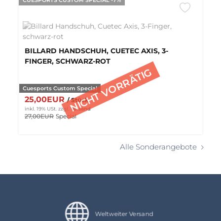
CUESPORTS CUSTOM SPECIAL -7%
BILLARD HANDSCHUH, CUETEC AXIS, 3-
FINGER, SCHWARZ-ROT
Cuesports Custom Special
25,00EUR
/ Stück
inkl. 19% USt.
zzgl.
Versand
27,00EUR
Special
Alle Sonderangebote
Weltweiter Versand