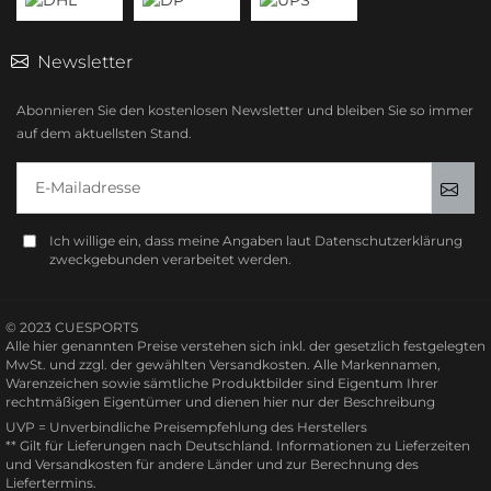
Newsletter
Abonnieren Sie den kostenlosen Newsletter und bleiben Sie so immer
auf dem aktuellsten Stand.
E-Mailadresse
Anm
Ich willige ein, dass meine Angaben laut Datenschutzerklärung
zweckgebunden verarbeitet werden.
© 2023 CUESPORTS
Alle hier genannten Preise verstehen sich inkl. der gesetzlich festgelegten
MwSt. und zzgl. der gewählten Versandkosten. Alle Markennamen,
Warenzeichen sowie sämtliche Produktbilder sind Eigentum Ihrer
rechtmäßigen Eigentümer und dienen hier nur der Beschreibung
UVP = Unverbindliche Preisempfehlung des Herstellers
** Gilt für Lieferungen nach Deutschland.
Informationen zu Lieferzeiten
und Versandkosten
für andere Länder und zur Berechnung des
Liefertermins.