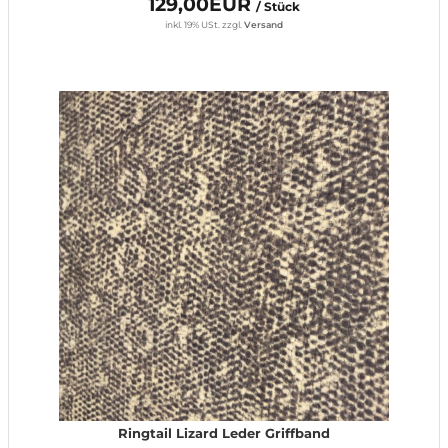
129,00EUR
/ Stück
inkl. 19% USt.
zzgl.
Versand
Ringtail Lizard Leder Griffband