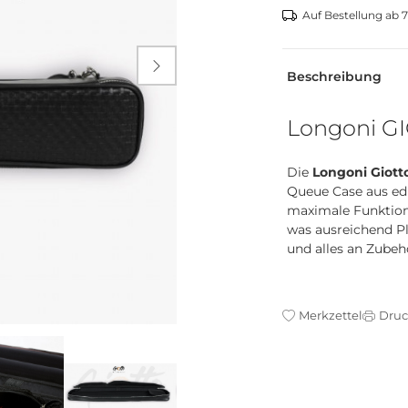
Auf Bestellung ab 7

Beschreibung
Longoni GI
Die
Longoni Giott
Queue Case aus edl
maximale Funktiona
was ausreichend Pla
und alles an Zubehö
Merkzettel
Dru