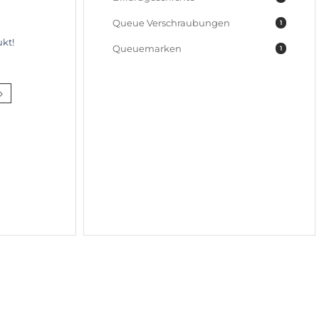
Queue Verschraubungen
1
kt!
Queuemarken
1