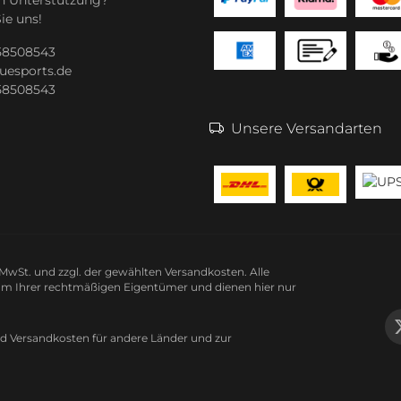
ie uns!
 58508543
uesports.de
 58508543
Unsere Versandarten
n MwSt. und zzgl. der gewählten Versandkosten. Alle
m Ihrer rechtmäßigen Eigentümer und dienen hier nur
nd Versandkosten
für andere Länder und zur