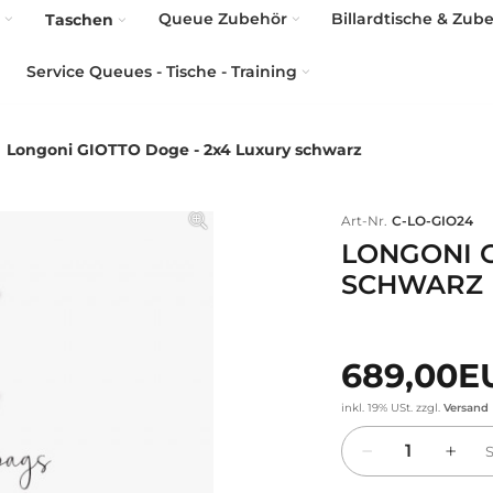
Queue Zubehör
Billardtische & Zub
Taschen
Service Queues - Tische - Training
Longoni GIOTTO Doge - 2x4 Luxury schwarz
Art-Nr.
C-LO-GIO24
LONGONI G
SCHWARZ
689,00
inkl. 19% USt.
zzgl.
Versand
Menge