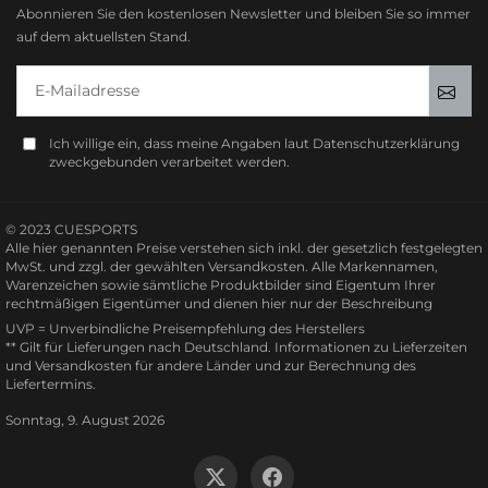
Abonnieren Sie den kostenlosen Newsletter und bleiben Sie so immer
auf dem aktuellsten Stand.
E-Mailadresse
Anm
Ich willige ein, dass meine Angaben laut Datenschutzerklärung
zweckgebunden verarbeitet werden.
© 2023 CUESPORTS
Alle hier genannten Preise verstehen sich inkl. der gesetzlich festgelegten
MwSt. und zzgl. der gewählten Versandkosten. Alle Markennamen,
Warenzeichen sowie sämtliche Produktbilder sind Eigentum Ihrer
rechtmäßigen Eigentümer und dienen hier nur der Beschreibung
UVP = Unverbindliche Preisempfehlung des Herstellers
** Gilt für Lieferungen nach Deutschland.
Informationen zu Lieferzeiten
und Versandkosten
für andere Länder und zur Berechnung des
Liefertermins.
Sonntag, 9. August 2026
Twitter
Facebook