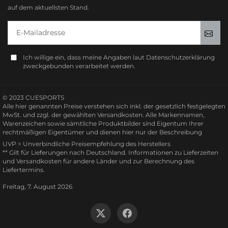
auf dem aktuellsten Stand.
E-Mailadresse
Anm
Ich willige ein, dass meine Angaben laut Datenschutzerklärung
zweckgebunden verarbeitet werden.
© 2023 CUESPORTS
Alle hier genannten Preise verstehen sich inkl. der gesetzlich festgelegten
MwSt. und zzgl. der gewählten Versandkosten. Alle Markennamen,
Warenzeichen sowie sämtliche Produktbilder sind Eigentum Ihrer
rechtmäßigen Eigentümer und dienen hier nur der Beschreibung
UVP = Unverbindliche Preisempfehlung des Herstellers
** Gilt für Lieferungen nach Deutschland.
Informationen zu Lieferzeiten
und Versandkosten
für andere Länder und zur Berechnung des
Liefertermins.
Freitag, 7. August 2026
Twitter
Facebook