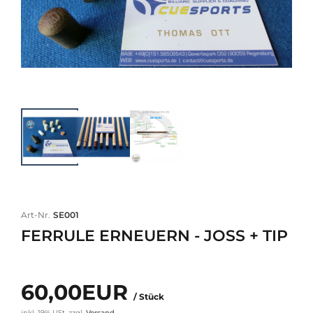
Art-Nr.
SE001
FERRULE ERNEUERN - JOSS + TIP
60,00EUR
/ Stück
inkl. 19% USt.
zzgl.
Versand