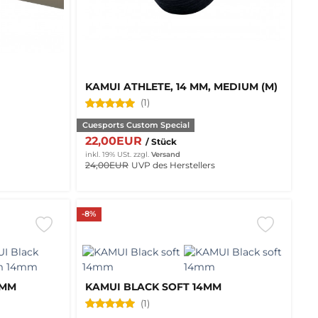
KAMUI ATHLETE, 14 MM, MEDIUM (M)
(1)
Cuesports Custom Special
22,00EUR
/ Stück
inkl. 19% USt.
zzgl.
Versand
24,00EUR
UVP des Herstellers
-8%
4MM
KAMUI BLACK SOFT 14MM
(1)