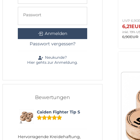
Passwort
UVP 6,90
6,21E
inkl. 19% US
Anmelden
6,90EUR
Passwort vergessen?
Neukunde?
Hier gehts zur Anmeldung.
Bewertungen
Caiden Fighter Tip S
Hervorragende Kreidehaftung,