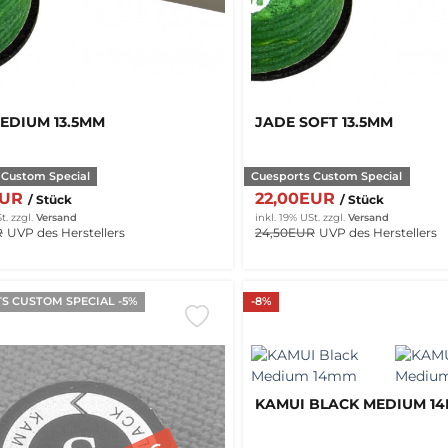
EDIUM 13.5MM
JADE SOFT 13.5MM
 Custom Special
Cuesports Custom Special
EUR
22,00EUR
/ Stück
/ Stück
t.
zzgl.
Versand
inkl. 19% USt.
zzgl.
Versand
R
UVP des Herstellers
24,50EUR
UVP des Herstellers
S CUSTOM SPECIAL -5%
-8%
KAMUI BLACK MEDIUM 1