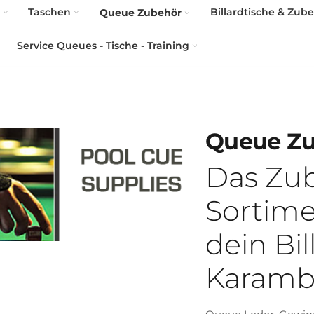
Taschen
Billardtische & Zub
Queue Zubehör
Service Queues - Tische - Training
Queue Z
Das Zub
Sortime
dein Bi
Karamb