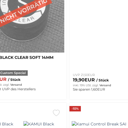
BLACK CLEAR SOFT 14MM
 Custom Special
UVP 21,50EUR
EUR
19,90EUR
/ Stück
/ Stück
t.
zzgl.
Versand
inkl. 19% USt.
zzgl.
Versand
R
UVP des Herstellers
Sie sparen 1,60EUR
-10%