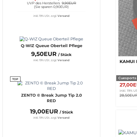
UVP des Herstellers
9,90EUR
(
Sie sparen 0,90EUR
)
inkl. 19% USt.
zzgl.
Versand
Q-WIZ Queue Oberteil Pflege
9,50EUR
/ Stück
inkl. 19% USt.
zzgl.
Versand
KAMUI 
Cuesports
TOP
27,00
inkl. 19% US
28,50EU
ZENTO © Break Jump Tip 2.0
RED
19,00EUR
/ Stück
inkl. 19% USt.
zzgl.
Versand