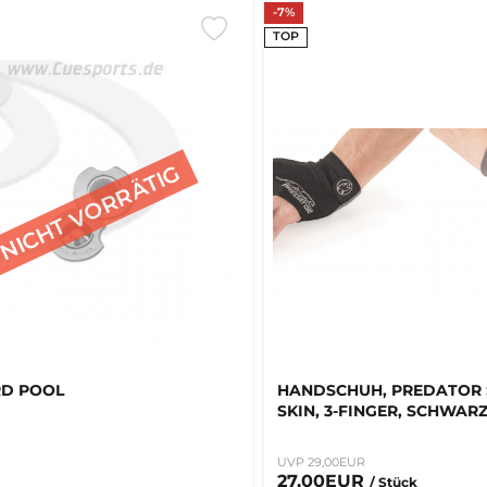
-7%
TOP
RD POOL
HANDSCHUH, PREDATOR
SKIN, 3-FINGER, SCHWAR
UVP 29,00EUR
27,00EUR
/ Stück