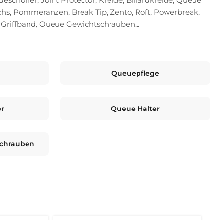
schoner, Joint Protector, Kreide, Billardkreide, Queue
hs, Pommeranzen, Break Tip, Zento, Roft, Powerbreak,
Griffband, Queue Gewichtschrauben...
Queuepflege
er
Queue Halter
schrauben