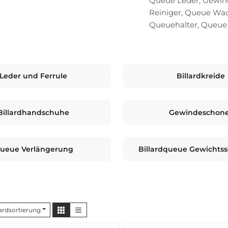
Queue Leder, Gewinde
Reiniger, Queue Wac
Queuehalter, Queue 
Leder und Ferrule
Billardkreide
Billardhandschuhe
Gewindeschon
ueue Verlängerung
Billardqueue Gewichts
ardsortierung