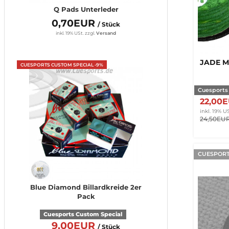
Q Pads Unterleder
0,70EUR
/ Stück
inkl. 19% USt.
zzgl.
Versand
JADE M
CUESPORTS CUSTOM SPECIAL -9%
Cuesports
22,00
inkl. 19% US
24,50EU
CUESPORT
Blue Diamond Billardkreide 2er
Pack
Cuesports Custom Special
9,00EUR
/ Stück