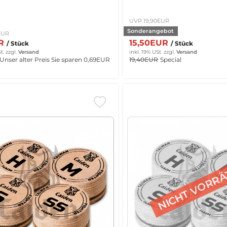
UVP 19,90EUR
Sonderangebot
EUR
UR
15,50EUR
/ Stück
/ Stück
t.
zzgl.
Versand
inkl. 19% USt.
zzgl.
Versand
Unser alter Preis
Sie sparen 0,69EUR
19,40EUR
Special