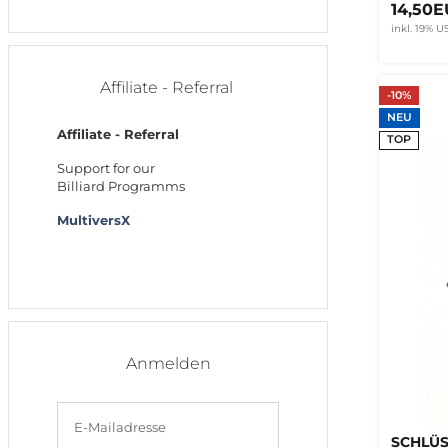
14,50
inkl. 19% US
Affiliate - Referral
-10%
NEU
Affiliate - Referral
TOP
Support for our
Billiard Programms
MultiversX
Anmelden
E-Mailadresse
SCHLÜ