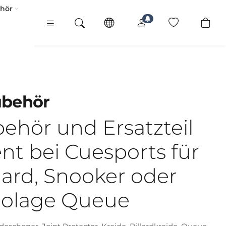
ehör
ubehör
ehör und Ersatzteil
nt bei Cuesports für
llard, Snooker oder
olage Queue