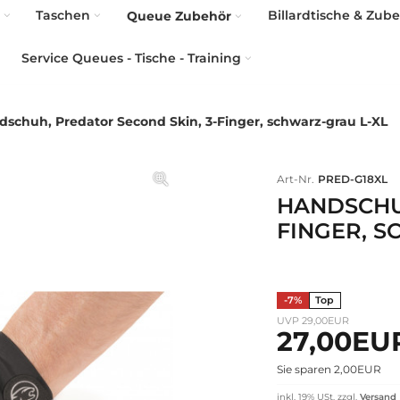
Taschen
Billardtische & Zub
Queue Zubehör
Service Queues - Tische - Training
schuh, Predator Second Skin, 3-Finger, schwarz-grau L-XL
Art-Nr.
PRED-G18XL
HANDSCHUH
FINGER, S
-7%
Top
UVP 29,00EUR
27,00E
Sie sparen 2,00EUR
inkl. 19% USt.
zzgl.
Versand