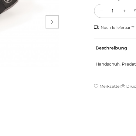
Menge

Noch 1x lieferbar **
Beschreibung
Handschuh, Predato
Merkzettel
Dru