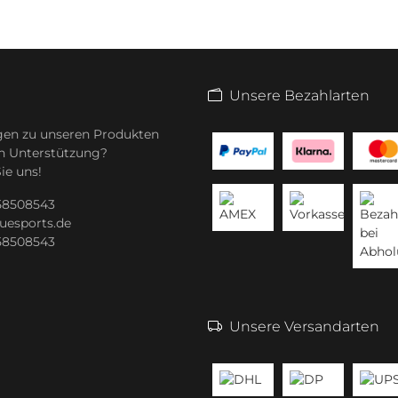
Unsere Bezahlarten
gen zu unseren Produkten
n Unterstützung?
ie uns!
 58508543
uesports.de
 58508543
Unsere Versandarten