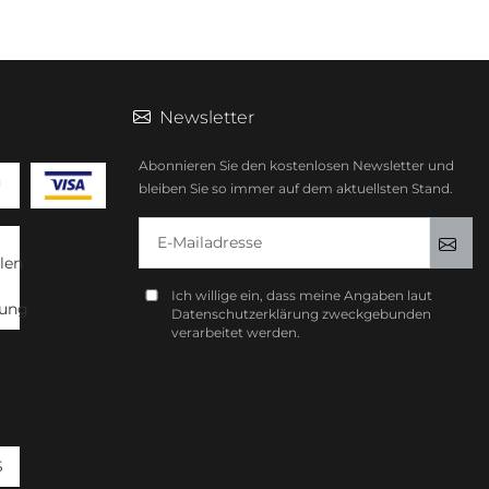
Newsletter
Abonnieren Sie den kostenlosen Newsletter und
bleiben Sie so immer auf dem aktuellsten Stand.
E-Mailadresse
Anm
Ich willige ein, dass meine Angaben laut
Datenschutzerklärung zweckgebunden
verarbeitet werden.