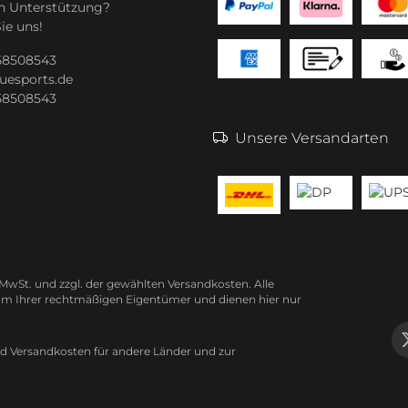
n Unterstützung?
ie uns!
 58508543
uesports.de
 58508543
Unsere Versandarten
n MwSt. und zzgl. der gewählten Versandkosten. Alle
m Ihrer rechtmäßigen Eigentümer und dienen hier nur
nd Versandkosten
für andere Länder und zur