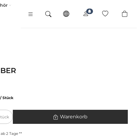
ehör
EBER
/ Stück
Warenkorb
Stück
 ab 2 Tage **