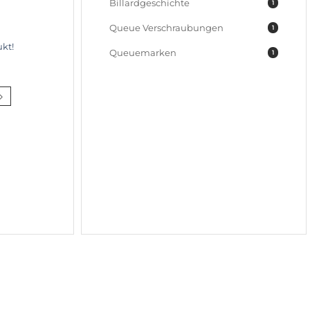
Billardgeschichte
1
Queue Verschraubungen
1
kt!
Queuemarken
1