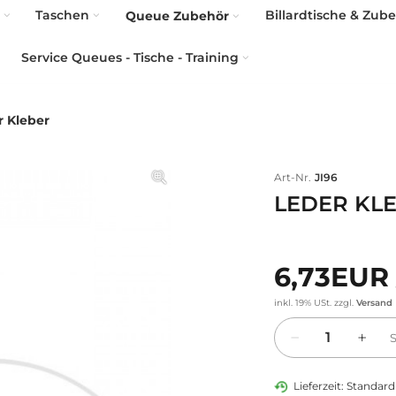
Taschen
Billardtische & Zub
Queue Zubehör
Service Queues - Tische - Training
r Kleber
Art-Nr.
JI96
LEDER KL
6,73EUR
inkl. 19% USt.
zzgl.
Versand
Menge
Lieferzeit: Standard