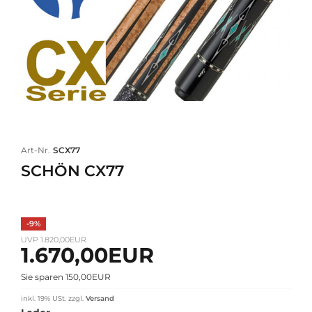
Art-Nr.
SCX77
SCHÖN CX77
-9%
UVP 1.820,00EUR
1.670,00EUR
Sie sparen 150,00EUR
inkl. 19% USt.
zzgl.
Versand