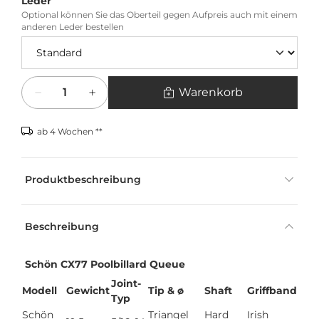
Leder
Optional können Sie das Oberteil gegen Aufpreis auch mit einem
anderen Leder bestellen
Menge
Warenkorb
ab 4 Wochen **
Produktbeschreibung
Beschreibung
Schön CX77 Poolbillard Queue
Joint-
Modell
Gewicht
Tip & ø
Shaft
Griffband
Typ
Schön
Triangel
Hard
Irish