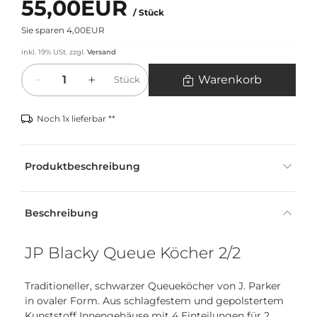
55,00EUR
/ Stück
Sie sparen 4,00EUR
inkl. 19% USt.
zzgl.
Versand
Menge
Warenkorb
Stück
Noch 1x lieferbar **
Produktbeschreibung
Beschreibung
JP Blacky Queue Köcher 2/2
Traditioneller, schwarzer Queueköcher von J. Parker
in ovaler Form. Aus schlagfestem und gepolstertem
Kunststoff Innengehäuse mit 4 Einteilungen für 2