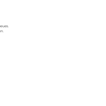
eues.
en.