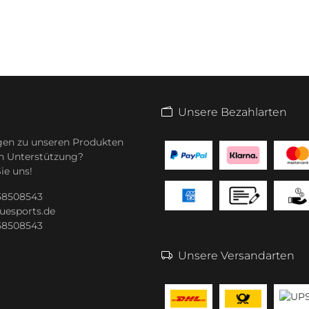
Unsere Bezahlarten
gen zu unseren Produkten
n Unterstützung?
ie uns!
 58508543
uesports.de
 58508543
Unsere Versandarten