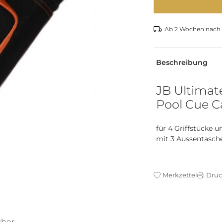
Ab 2 Wochen nach B
Beschreibung
JB Ultimat
Pool Cue C
für 4 Griffstücke u
mit 3 Aussentasche
Merkzettel
Dru
cher