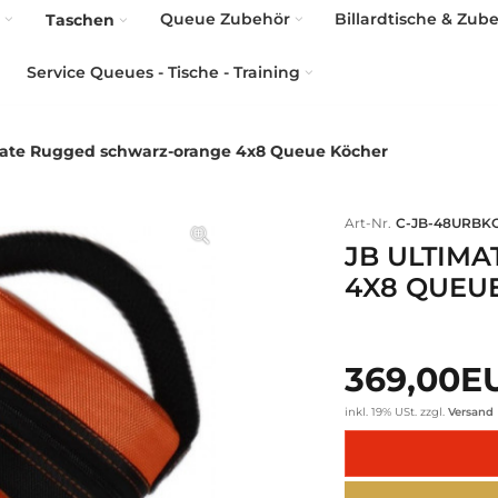
Queue Zubehör
Billardtische & Zub
Taschen
Service Queues - Tische - Training
mate Rugged schwarz-orange 4x8 Queue Köcher
Art-Nr.
C-JB-48URBK
JB ULTIM
4X8 QUEU
369,00
inkl. 19% USt.
zzgl.
Versand