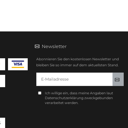
Newsletter
Abonnieren Sie den kostenlosen Newsletter und
bleiben Sie so immer auf dem aktuellsten Stand.
E-Mailadresse
Anm
Ich willige ein, dass meine Angaben laut
Datenschutzerklärung zweckgebunden
verarbeitet werden.