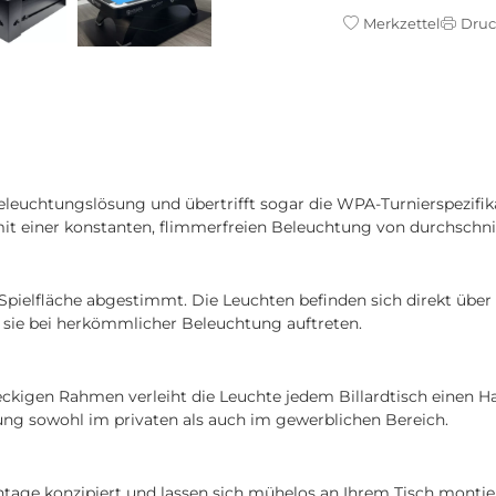
Merkzettel
Dru
rdbeleuchtungslösung und übertrifft sogar die WPA-Turnierspezifik
t einer konstanten, flimmerfreien Beleuchtung von durchschnit
e Spielfläche abgestimmt. Die Leuchten befinden sich direkt üb
ie sie bei herkömmlicher Beleuchtung auftreten.
eckigen Rahmen verleiht die Leuchte jedem Billardtisch einen
ung sowohl im privaten als auch im gewerblichen Bereich.
age konzipiert und lassen sich mühelos an Ihrem Tisch montier