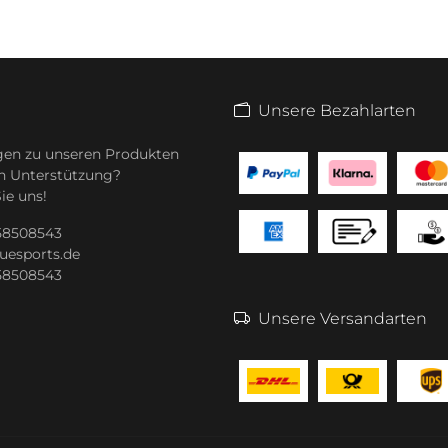
Unsere Bezahlarten
gen zu unseren Produkten
n Unterstützung?
ie uns!
 58508543
uesports.de
 58508543
Unsere Versandarten