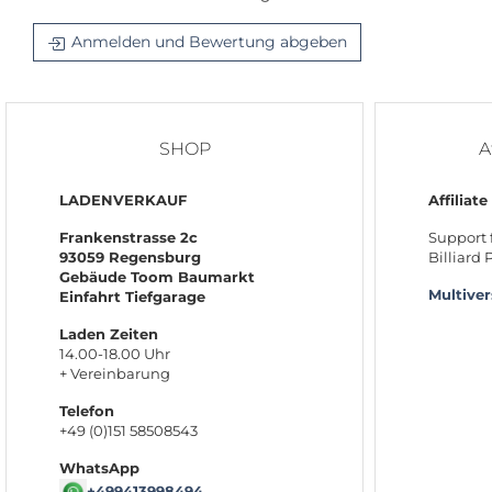
Anmelden und Bewertung abgeben
SHOP
A
LADENVERKAUF
Affiliate
Frankenstrasse 2c
Support 
93059 Regensburg
Billiard
Gebäude Toom Baumarkt
Multive
Einfahrt Tiefgarage
Laden Zeiten
14.00-18.00 Uhr
+ Vereinbarung
Telefon
+49 (0)151 58508543
WhatsApp
+499413998494