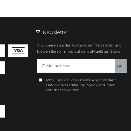
Newsletter
Abonnieren Sie den kostenlosen Newsletter und
bleiben Sie so immer auf dem aktuellsten Stand.
E-Mailadresse
Anm
Ich willige ein, dass meine Angaben laut
Datenschutzerklärung zweckgebunden
verarbeitet werden.