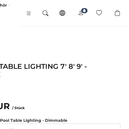
ehör
ABLE LIGHTING 7' 8' 9' -
E
EUR
/ Stück
D Pool Table Lighting - Dimmable