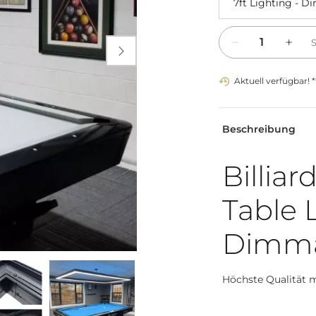
Menge

Aktuell verfügbar! *
Beschreibung
Billia
Table L
Dimm
Höchste Qualität