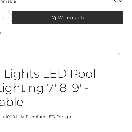
Warenkorb
Stück
*
rd Lights LED Pool
ighting 7' 8' 9' -
able
 mit 1000 LUX Premium LED Design