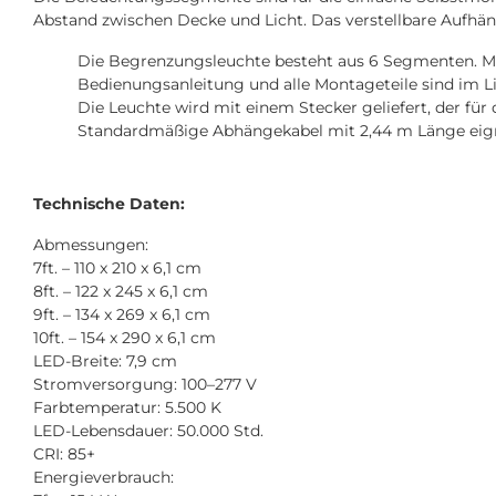
Abstand zwischen Decke und Licht. Das verstellbare Aufhän
Die Begrenzungsleuchte besteht aus 6 Segmenten. Mi
Bedienungsanleitung und alle Montageteile sind im Li
Die Leuchte wird mit einem Stecker geliefert, der für
Standardmäßige Abhängekabel mit 2,44 m Länge eignen
Technische Daten:
Abmessungen:
7ft. – 110 x 210 x 6,1 cm
8ft. – 122 x 245 x 6,1 cm
9ft. – 134 x 269 x 6,1 cm
10ft. – 154 x 290 x 6,1 cm
LED-Breite: 7,9 cm
Stromversorgung: 100–277 V
Farbtemperatur: 5.500 K
LED-Lebensdauer: 50.000 Std.
CRI: 85+
Energieverbrauch: