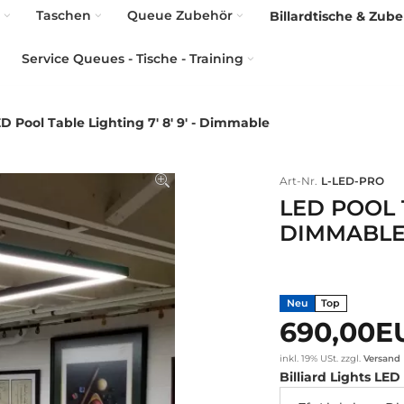
Taschen
Queue Zubehör
Billardtische & Zub
Service Queues - Tische - Training
D Pool Table Lighting 7' 8' 9' - Dimmable
Art-Nr.
L-LED-PRO
LED POOL T
DIMMABL
Neu
Top
690,00
inkl. 19% USt.
zzgl.
Versand
Billiard Lights LE