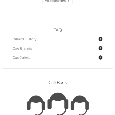
All bestsellers
FAQ
Billard History
1
Cue Brands
1
Cue Joints
1
Call Back