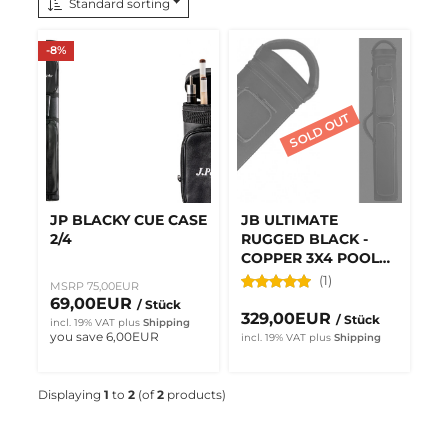
Standard sorting
-8%
JP BLACKY CUE CASE
JB ULTIMATE
2/4
RUGGED BLACK -
COPPER 3X4 POOL
CUE CASE
(1)
MSRP 75,00EUR
69,00EUR
/ Stück
329,00EUR
/ Stück
incl. 19% VAT
plus
Shipping
you save 6,00EUR
incl. 19% VAT
plus
Shipping
Displaying
1
to
2
(of
2
products)