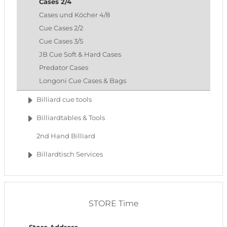
Cases 2/4
Cases und Köcher 4/8
Cue Cases 2/2
Cue Cases 3/5
JB Cue Soft & Hard Cases
Predator Cases
Longoni Cue Cases & Bags
Billiard cue tools
Billiardtables & Tools
2nd Hand Billiard
Billardtisch Services
STORE Time