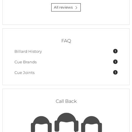
All reviews
FAQ
Billard History
1
Cue Brands
1
Cue Joints
1
Call Back