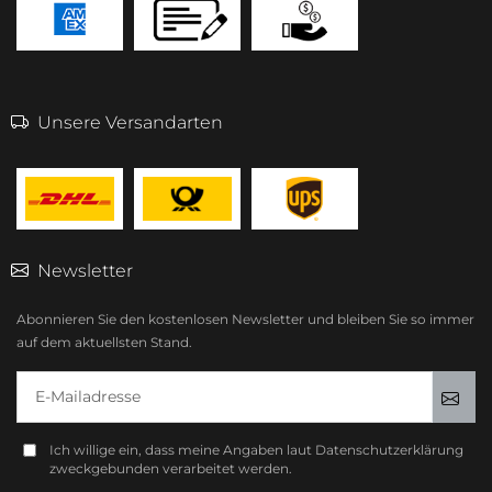
Unsere Versandarten
Newsletter
Abonnieren Sie den kostenlosen Newsletter und bleiben Sie so immer
auf dem aktuellsten Stand.
E-Mailadresse
Anm
Ich willige ein, dass meine Angaben laut Datenschutzerklärung
zweckgebunden verarbeitet werden.