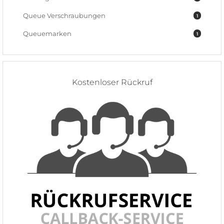
Queue Verschraubungen
1
Queuemarken
1
Kostenloser Rückruf