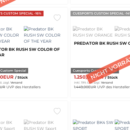
S CUSTOM SPECIAL -16%
CUESPORTS CUSTOM SPECIAL -14
PREDATOR BK RUSH SW 
OR BK RUSH SW COLOR OF
AR
 Custom Special
Cuesports Custom Special
,00EUR
1.250,00EUR
/ Stück
/ Stück
t.
zzgl.
Versand
inkl. 19% USt.
zzgl.
Versand
EUR
UVP des Herstellers
1.449,00EUR
UVP des Hersteller