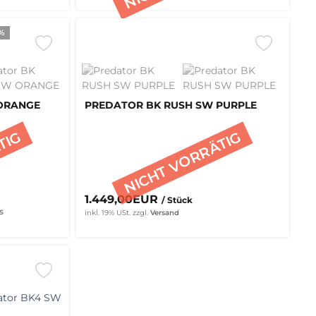
%
ORANGE
PREDATOR BK RUSH SW PURPLE
1.449,00EUR
/ Stück
s
inkl. 19% USt.
zzgl.
Versand