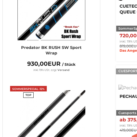
CUETEC
QUEUE
SommerSp
720,0
inkl. 19% US
819,00E
Predator BK RUSH SW Sport
Das Angeb
Wrap
930,00EUR
/ Stück
inkl. 19% USt.
zzgl.
Versand
CUESPORT
SOMMERSPECIAL -12%
TOP
PECHA
Cuesports
ab 37
inkl. 19% US
419,00E