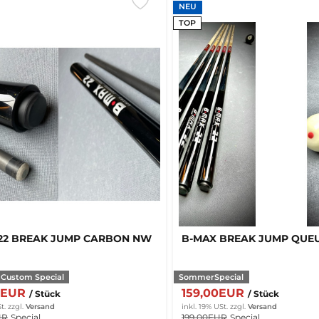
NEU
TOP
22 BREAK JUMP CARBON NW
B-MAX BREAK JUMP QUE
 Custom Special
SommerSpecial
0EUR
159,00EUR
/ Stück
/ Stück
t.
zzgl.
Versand
inkl. 19% USt.
zzgl.
Versand
UR
Special
199,00EUR
Special