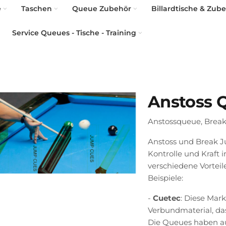
e
Taschen
Queue Zubehör
Billardtische & Zub
Service Queues - Tische - Training
Anstoss 
Anstossqueue, Brea
Anstoss und Break J
Kontrolle und Kraft 
verschiedene Vorteile
Beispiele:
-
Cuetec
: Diese Mar
Verbundmaterial, das
Die Queues haben au