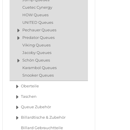
Cuetec Cynergy
HOW Queues
UNITED Queues
Pechauer Queues
Predator Queues
Viking Queues
Jacoby Queues
Schön Queues
Karambol Queues
Snooker Queues
Oberteile
Taschen
Queue Zubehör
Billardtische & Zubehör
Billard Gebrauchtteile