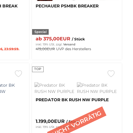
H BREAK
PECHAUER PSMBK BREAKER
Special
ab 375,00EUR
/ Stück
inkl. 19% USt.
zzgl.
Versand
419,00EUR
UVP des Herstellers
, 23:59:59.
TOP
PREDATOR BK RUSH NW PURPLE
1.199,00EUR
/ Stück
inkl. 19% USt.
zzgl.
Versand