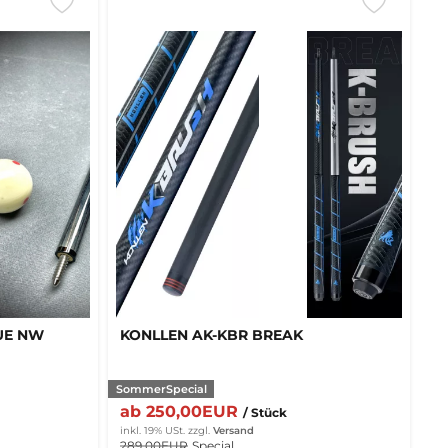
UE NW
KONLLEN AK-KBR BREAK
SommerSpecial
ab 250,00EUR
/ Stück
inkl. 19% USt.
zzgl.
Versand
289,00EUR
Special