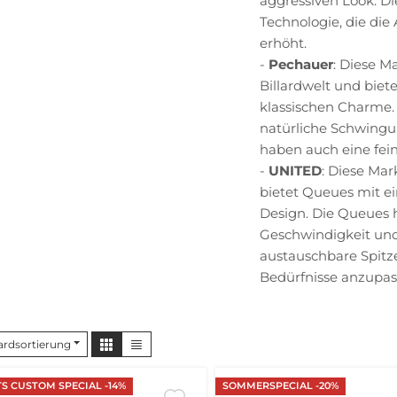
aggressiven Look. D
Technologie, die di
erhöht.
-
Pechauer
: Diese M
Billardwelt und bie
klassischen Charme. 
natürliche Schwingu
haben auch eine fein
-
UNITED
: Diese Mar
bietet Queues mit e
Design. Die Queues h
Geschwindigkeit und
austauschbare Spitze
Bedürfnisse anzupas
ardsortierung
S CUSTOM SPECIAL -14%
SOMMERSPECIAL -20%