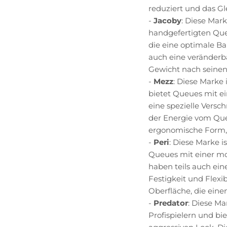
reduziert und das Gl
-
Jacoby
: Diese Mark
handgefertigten Que
die eine optimale Ba
auch eine veränderba
Gewicht nach seinen
-
Mezz
: Diese Marke 
bietet Queues mit e
eine spezielle Versc
der Energie vom Que
ergonomische Form, d
-
Peri
: Diese Marke 
Queues mit einer mo
haben teils auch eine
Festigkeit und Flexi
Oberfläche, die einen
-
Predator
: Diese Ma
Profispielern und b