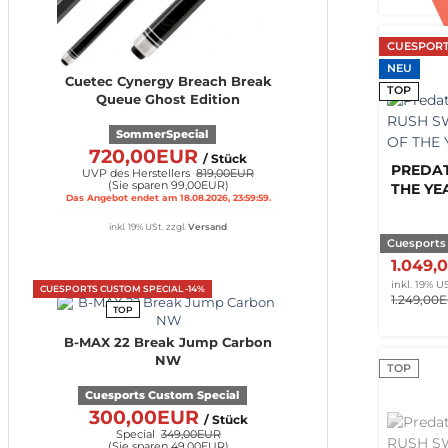
CUESPORT
NEU
Cuetec Cynergy Breach Break
TOP
Queue Ghost Edition
SommerSpecial
720,00EUR
/ Stück
PREDAT
UVP des Herstellers
819,00EUR
(
Sie sparen 99,00EUR
)
THE YE
Das Angebot endet am 18.08.2026, 23:59:59.
inkl. 19% USt.
zzgl.
Versand
Cuesports
1.049
inkl. 19% US
CUESPORTS CUSTOM SPECIAL -14%
1.249,00
TOP
B-MAX 22 Break Jump Carbon
NW
TOP
Cuesports Custom Special
300,00EUR
/ Stück
Special
349,00EUR
(
Sie sparen 49,00EUR
)