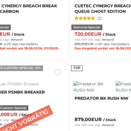
 CYNERGY BREACH BREAK
CUETEC CYNERGY BREAC
 CARBON
QUEUE GHOST EDITION
(2)
ecial
SommerSpecial
0EUR
720,00EUR
/ Stück
/ Stück
t.
zzgl.
Versand
inkl. 19% USt.
zzgl.
Versand
UR
UVP des Herstellers
819,00EUR
UVP des Herstellers
ot endet am 18.08.2026, 23:59:59.
Das Angebot endet am 18.08.2026
S CUSTOM SPECIAL -11%
TOP
UER PSNBK BREAKER
PREDATOR BK RUSH NW
 Custom Special
5,00EUR
/ Stück
879,00EUR
/ Stück
t.
zzgl.
Versand
UR
UVP des Herstellers
inkl. 19% USt.
zzgl.
Versand