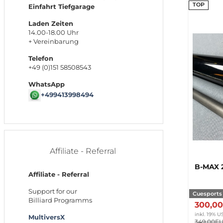
TOP
Einfahrt Tiefgarage
Laden Zeiten
14.00-18.00 Uhr
+ Vereinbarung
Telefon
+49 (0)151 58508543
WhatsApp
+499413998494
Affiliate - Referral
B-MAX 
Affiliate - Referral
Support for our
Cuesports
Billiard Programms
300,0
inkl. 19% US
MultiversX
349,00E