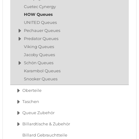
Cuetec Cynergy
HOW Queues
UNITED Queues
Pechauer Queues
Predator Queues
Viking Queues
Jacoby Queues
Schön Queues
Karambol Queues
Snooker Queues
Oberteile
Taschen
Queue Zubehör
Billardtische & Zubehör
Billard Gebrauchtteile