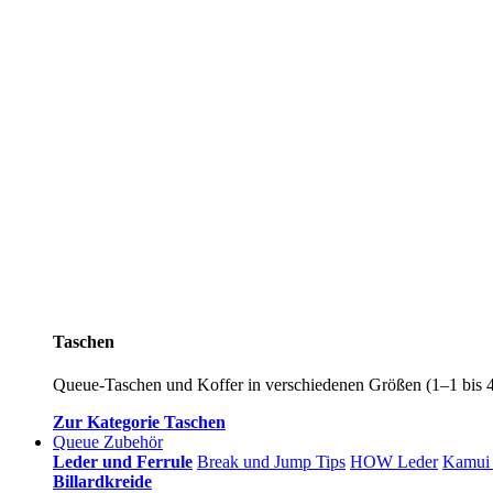
Taschen
Queue-Taschen und Koffer in verschiedenen Größen (1–1 bis 4–8
Zur Kategorie Taschen
Queue Zubehör
Leder und Ferrule
Break und Jump Tips
HOW Leder
Kamui 
Billardkreide