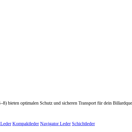
) bieten optimalen Schutz und sicheren Transport für dein Billardqueue
Leder
Kompaktleder
Navigator Leder
Schichtleder