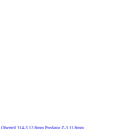
r Oberteil 314-3 12.8mm
Predator Z-3 11.8mm