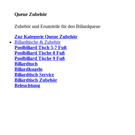
Queue Zubehör
Zubehör und Ersatzteile für den Billardqueue
Zur Kategorie Queue Zubehör
Billardtische & Zubehör
Poolbillard Tisch 5-7 Fuß
Poolbillard Tische 8 Fuß
Poolbillard Tische 9 Fuß
Billardtuch
Billardkugeln
Billardtisch Service
Billardtisch Zubehör
Beleuchtung