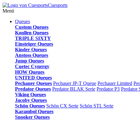
Cuesports
Menü
Queues
Custom Queues
Konllen Queues
TRIPLE SIXTY
Einsteiger Queues
Kinder Queues
Anstoss Queues
Jump Queues
Cuetec Cynergy
HOW Queues
UNITED Queues
Pechauer Queues
Pechauer JP-T Queue
Pechauer Limited
Pe
Predator Queues
Predator BLAK Serie
Predator P3
Predato
Viking Queues
Jacoby Queues
Schön Queues
Schön CX Serie
Schön STL Serie
Karambol Queues
Snooker Queues