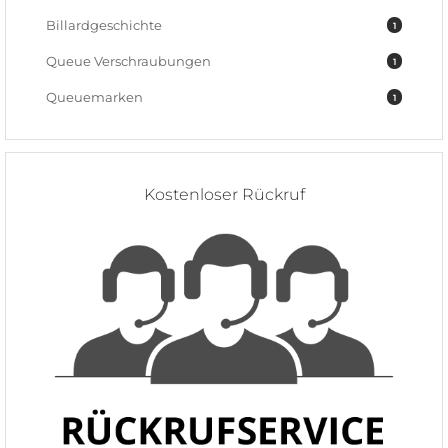
Billardgeschichte
1
Queue Verschraubungen
1
Queuemarken
1
Kostenloser Rückruf