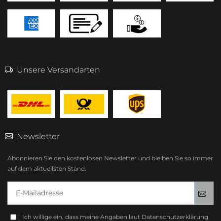
Unsere Versandarten
Newsletter
Abonnieren Sie den kostenlosen Newsletter und bleiben Sie so immer
auf dem aktuellsten Stand.
E-Mailadresse
Anm
Ich willige ein, dass meine Angaben laut Datenschutzerklärung