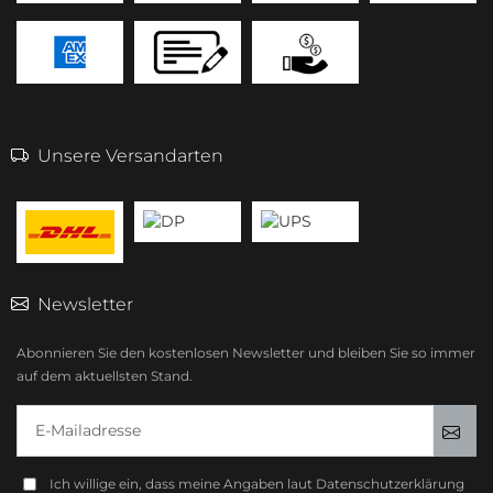
Unsere Versandarten
Newsletter
Abonnieren Sie den kostenlosen Newsletter und bleiben Sie so immer
auf dem aktuellsten Stand.
E-Mailadresse
Anm
Ich willige ein, dass meine Angaben laut Datenschutzerklärung