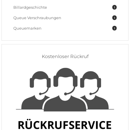
Billardgeschichte
1
Queue Verschraubungen
1
Queuemarken
1
Kostenloser Rückruf