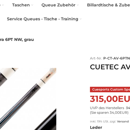
e
Taschen
Queue Zubehör
Billardtische & Zub
Service Queues - Tische - Training
ra 6PT NW, grau
Art-Nr.
P-CT-AV-6PT
CUETEC AV
Cuesports Custom Spec
315,00E
UVP des Herstellers
3
(
Sie sparen 34,00EUR
)
inkl. 19% USt.
zzgl.
Versand
Leder