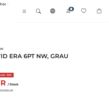
ehör
NW
ID ERA 6PT NW, GRAU
ial -10%
UR
/ Stück
49,00EUR