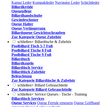
Kamui Leder
Kompaktleder
Navigator Leder
Schichtleder
Billardkreide
Queuepflege
Billardhandschuhe
Gewindeschoner
Queue Halter
Queue Verlängerung
Billardqueue Gewichtsschrauben
Zur Kategorie Queue Zubehör
schließen
×
Billardtische & Zubehör
Poolbillard Tisch 5-7 Fuß
Poolbillard Tische 8 Fuß
Poolbillard Tische 9 Fuß
Billardtuch
Billardkugeln
Billardtisch Service
Billardtisch Zubehör
Beleuchtung
Zur Kategorie Billardtische & Zubehör
schließen
×
Billard Gebrauchtteile
Zur Kategorie Billard Gebrauchtteile
schließen
×
Service Queues - Tische - Training
Billardtisch Services
Queue Services
Queue Ferrule erneuern
Queue Griffband