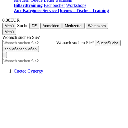
erneuern
Queue Leder wechseln
Billardtraining
Fachbücher
Workshops
Zur Kategorie Service Queues - Tische - Training
0,00EUR
Suche
Menü
DE
Anmelden
Merkzettel
Warenkorb
Menü
Wonach suchen Sie?
Wonach suchen Sie?
Suche
Suche
schließen
schließen
Cuetec Cynergy