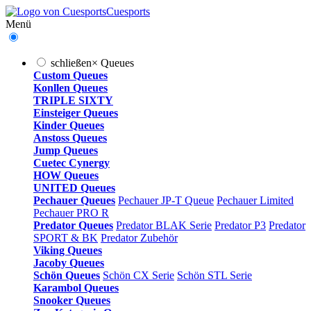
Cuesports
Menü
schließen
×
Queues
Custom Queues
Konllen Queues
TRIPLE SIXTY
Einsteiger Queues
Kinder Queues
Anstoss Queues
Jump Queues
Cuetec Cynergy
HOW Queues
UNITED Queues
Pechauer Queues
Pechauer JP-T Queue
Pechauer Limited
Pechauer PRO R
Predator Queues
Predator BLAK Serie
Predator P3
Predator
SPORT & BK
Predator Zubehör
Viking Queues
Jacoby Queues
Schön Queues
Schön CX Serie
Schön STL Serie
Karambol Queues
Snooker Queues