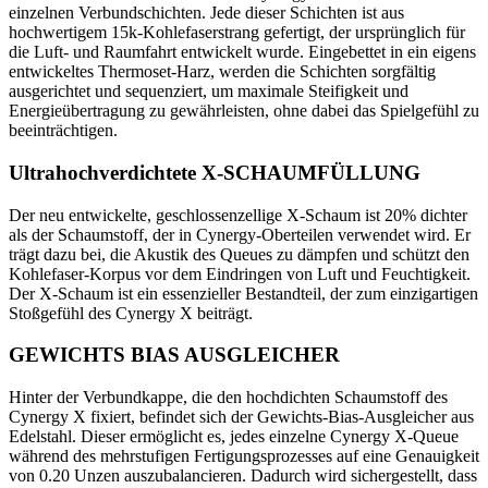
einzelnen Verbundschichten. Jede dieser Schichten ist aus
hochwertigem 15k-Kohlefaserstrang gefertigt, der ursprünglich für
die Luft- und Raumfahrt entwickelt wurde. Eingebettet in ein eigens
entwickeltes Thermoset-Harz, werden die Schichten sorgfältig
ausgerichtet und sequenziert, um maximale Steifigkeit und
Energieübertragung zu gewährleisten, ohne dabei das Spielgefühl zu
beeinträchtigen.
Ultrahochverdichtete X-SCHAUMFÜLLUNG
Der neu entwickelte, geschlossenzellige X-Schaum ist 20% dichter
als der Schaumstoff, der in Cynergy-Oberteilen verwendet wird. Er
trägt dazu bei, die Akustik des Queues zu dämpfen und schützt den
Kohlefaser-Korpus vor dem Eindringen von Luft und Feuchtigkeit.
Der X-Schaum ist ein essenzieller Bestandteil, der zum einzigartigen
Stoßgefühl des Cynergy X beiträgt.
GEWICHTS BIAS AUSGLEICHER
Hinter der Verbundkappe, die den hochdichten Schaumstoff des
Cynergy X fixiert, befindet sich der Gewichts-Bias-Ausgleicher aus
Edelstahl. Dieser ermöglicht es, jedes einzelne Cynergy X-Queue
während des mehrstufigen Fertigungsprozesses auf eine Genauigkeit
von 0.20 Unzen auszubalancieren. Dadurch wird sichergestellt, dass