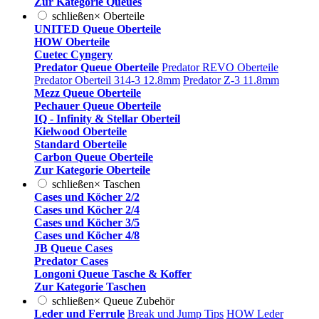
Zur Kategorie Queues
schließen
×
Oberteile
UNITED Queue Oberteile
HOW Oberteile
Cuetec Cyngery
Predator Queue Oberteile
Predator REVO Oberteile
Predator Oberteil 314-3 12.8mm
Predator Z-3 11.8mm
Mezz Queue Oberteile
Pechauer Queue Oberteile
IQ - Infinity & Stellar Oberteil
Kielwood Oberteile
Standard Oberteile
Carbon Queue Oberteile
Zur Kategorie Oberteile
schließen
×
Taschen
Cases und Köcher 2/2
Cases und Köcher 2/4
Cases und Köcher 3/5
Cases und Köcher 4/8
JB Queue Cases
Predator Cases
Longoni Queue Tasche & Koffer
Zur Kategorie Taschen
schließen
×
Queue Zubehör
Leder und Ferrule
Break und Jump Tips
HOW Leder