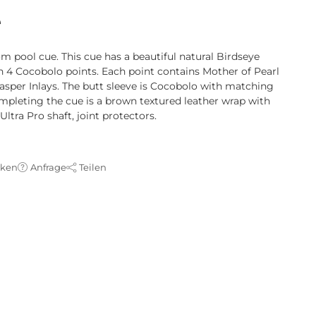
e
 pool cue. This cue has a beautiful natural Birdseye
 4 Cocobolo points. Each point contains Mother of Pearl
asper Inlays. The butt sleeve is Cocobolo with matching
pleting the cue is a brown textured leather wrap with
ltra Pro shaft, joint protectors.
cken
Anfrage
Teilen