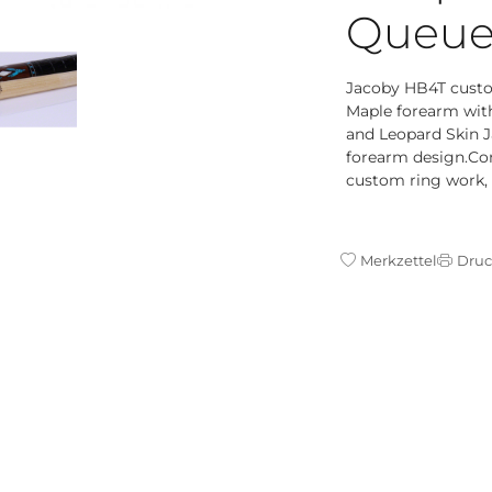
Queu
Jacoby HB4T custom
Maple forearm with
and Leopard Skin J
forearm design.Com
custom ring work, U
Merkzettel
Dru