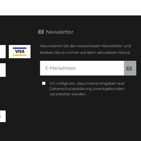
Newsletter
Abonnieren Sie den kostenlosen Newsletter und
bleiben Sie so immer auf dem aktuellsten Stand.
E-Mailadresse
Anm
Ich willige ein, dass meine Angaben laut
Datenschutzerklärung zweckgebunden
verarbeitet werden.