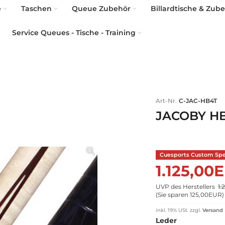
e
Taschen
Queue Zubehör
Billardtische & Zub
Service Queues - Tische - Training
Art-Nr.
C-JAC-HB4T
JACOBY H
Cuesports Custom Spec
1.125,00
UVP des Herstellers
1.
(
Sie sparen 125,00EUR
)
inkl. 19% USt.
zzgl.
Versand
Leder