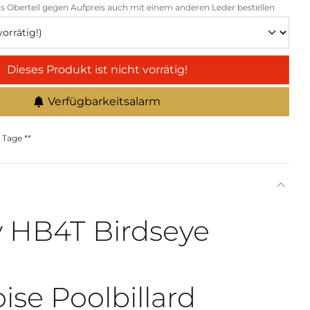
s Oberteil gegen Aufpreis auch mit einem anderen Leder bestellen
Dieses Produkt ist nicht vorrätig!
Verfügbarkeitsalarm
 Tage **
 HB4T Birdseye
ise Poolbillard