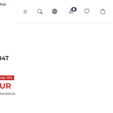
ehör
B4T
ial -10%
EUR
250,00EUR