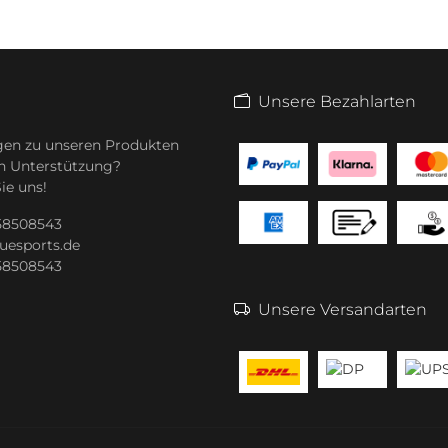
Unsere Bezahlarten
gen zu unseren Produkten
n Unterstützung?
ie uns!
 58508543
uesports.de
 58508543
Unsere Versandarten