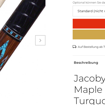
Optional können Sie da

Auf Bestellung ab 7
Beschreibung
Jacoby
Maple
Turquo