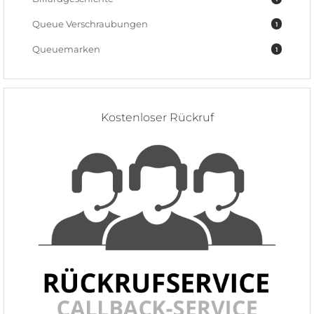
Queue Verschraubungen
1
Queuemarken
1
Kostenloser Rückruf