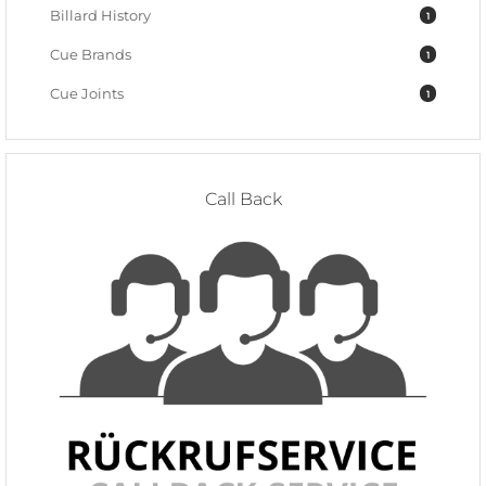
Billard History
1
Cue Brands
1
Cue Joints
1
Call Back