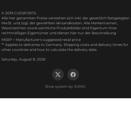
© 2019 CUESPORTS
Alle hier genannten Preise verstehen sich inkl. der gesetzlich festgelegten
MwSt. und zzgl. der gewählten Versandkosten. Alle Markennamen,
Warenzeichen sowie sämtliche Produktbilder sind Eigentum Ihrer
rechtmäßigen Eigentümer und dienen hier nur der Beschreibung
MSRP = Manufacturer's suggested retail price
** Applies to deliveries to Germany.
Shipping costs and delivery times
for
other countries and how to calculate the delivery date.
Saturday, August 8, 2026
Twitter
Facebook
Shop system by XONIC