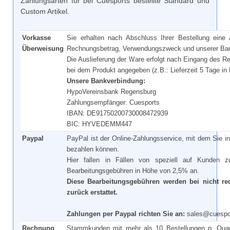
Zahlungsarten für bei Cuesports bestellte Standard und
Custom Artikel.
Vorkasse
Sie erhalten nach Abschluss Ihrer Bestellung eine
Überweisung
Rechnungsbetrag, Verwendungszweck und unserer Ba
Die Auslieferung der Ware erfolgt nach Eingang des 
bei dem Produkt angegeben (z.B.: Lieferzeit 5 Tage in
Unsere Bankverbindung:
HypoVereinsbank Regensburg
Zahlungsempfänger: Cuesports
IBAN: DE91750200730008472939
BIC: HYVEDEMM447
Paypal
PayPal ist der Online-Zahlungsservice, mit dem Sie in
bezahlen können.
Hier fallen in Fällen von speziell auf Kunden z
Bearbeitungsgebühren in Höhe von 2,5% an.
Diese Bearbeitungsgebühren werden bei nicht red
zurück erstattet.
Zahlungen per Paypal richten Sie an:
sales@cuespo
Rechnung
Stammkunden mit mehr als 10 Bestellungen p. Quart