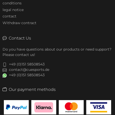
conditions
legal notice
contact
Withdraw contract
Contact Us
Do you have questions about our products or need support?
Please contact us!
+49 (0)151 58508543
contact@cuesports.de
+49 (0)151 58508543
Our payment methods