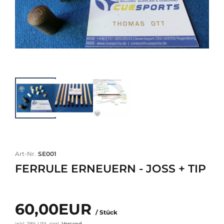
Art-Nr.
SE001
FERRULE ERNEUERN - JOSS + TIP
60,00EUR
/ Stück
inkl. 19% USt.
zzgl.
Versand